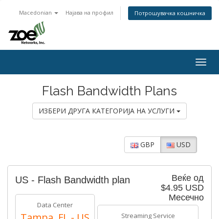
Macedonian
Најава на профил
Потрошувачка кошничка
Togg
navig
Flash Bandwidth Plans
ИЗБЕРИ ДРУГА КАТЕГОРИЈА НА УСЛУГИ
GBP
USD
Веќе од
US - Flash Bandwidth plan
$4.95 USD
Месечно
Data Center
Tampa, FL - US
Streaming Service